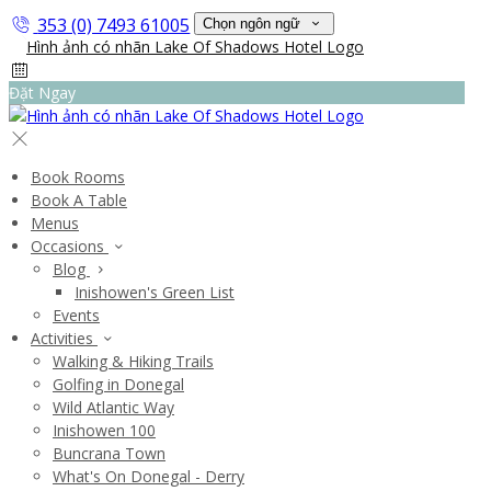
353 (0) 7493 61005
Chọn ngôn ngữ
Đặt Ngay
Book Rooms
Book A Table
Menus
Occasions
Blog
Inishowen's Green List
Events
Activities
Walking & Hiking Trails
Golfing in Donegal
Wild Atlantic Way
Inishowen 100
Buncrana Town
What's On Donegal - Derry