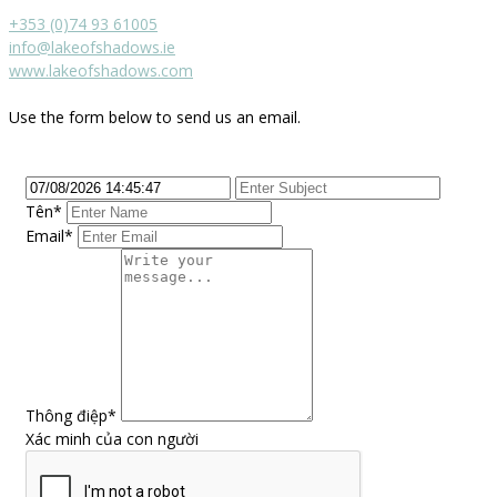
+353 (0)74 93 61005
info@lakeofshadows.ie
www.lakeofshadows.com
Use the form below to send us an email.
Tên
*
Email*
Thông điệp
*
Xác minh của con người