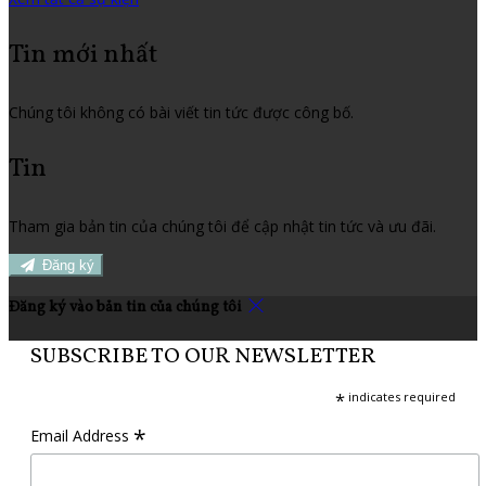
Tin mới nhất
Chúng tôi không có bài viết tin tức được công bố.
Tin
Tham gia bản tin của chúng tôi để cập nhật tin tức và ưu đãi.
Đăng ký
Đăng ký vào bản tin của chúng tôi
SUBSCRIBE TO OUR NEWSLETTER
*
indicates required
*
Email Address