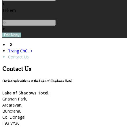
+
Trẻ em
-
+
Trang Chủ
Contact Us
Contact Us
Get in touch with us at the Lake of Shadows Hotel
Lake of Shadows Hotel
,
Grianan Park,
Ardaravan,
Buncrana,
Co. Donegal
F93 VY36