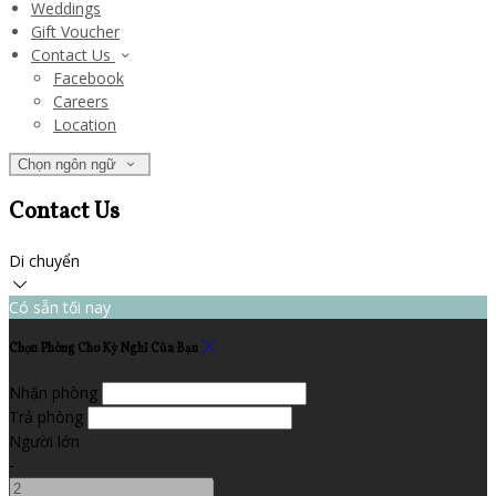
Weddings
Gift Voucher
Contact Us
Facebook
Careers
Location
Chọn ngôn ngữ
Contact Us
Di chuyển
Có sẵn tối nay
Chọn Phòng Cho Kỳ Nghỉ Của Bạn
Nhận phòng
Trả phòng
Người lớn
-