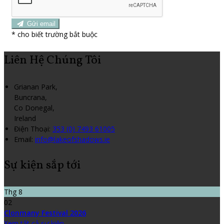
Gửi email
*
cho biết trường bắt buộc
Liên Hệ Chúng Tôi
Grianan Park,
Buncrana,
Co Donegal,
Ireland
Điện Thoại
:
353 (0) 7493 61005
Email:
info@lakeofshadows.ie
Sự kiện sắp tới
Thg 8
02
Clonmany Festival 2026
Xem tất cả sự kiện